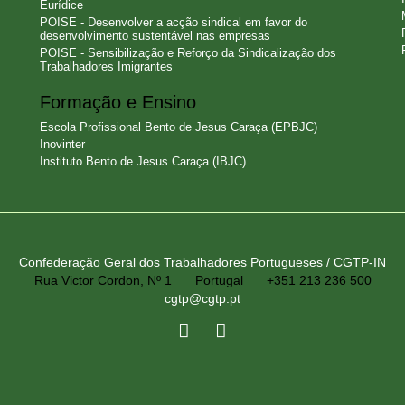
Eurídice
POISE - Desenvolver a acção sindical em favor do
desenvolvimento sustentável nas empresas
POISE - Sensibilização e Reforço da Sindicalização dos
Trabalhadores Imigrantes
Formação e Ensino
Escola Profissional Bento de Jesus Caraça (EPBJC)
Inovinter
Instituto Bento de Jesus Caraça (IBJC)
Confederação Geral dos Trabalhadores Portugueses / CGTP-IN
Rua Victor Cordon, Nº 1
Portugal
+351 213 236 500
cgtp@cgtp.pt