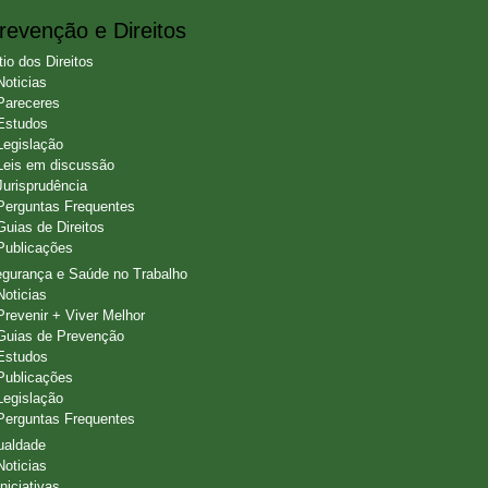
revenção e Direitos
tio dos Direitos
Noticias
Pareceres
Estudos
Legislação
Leis em discussão
Jurisprudência
Perguntas Frequentes
Guias de Direitos
Publicações
gurança e Saúde no Trabalho
Noticias
Prevenir + Viver Melhor
Guias de Prevenção
Estudos
Publicações
Legislação
Perguntas Frequentes
ualdade
Noticias
Iniciativas