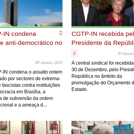
-IN condena
CGTP-IN recebida pe
e anti-democrático no
Presidente da Repúbl
l
30 Dezem
A central sindical foi recebida
09 Janeiro 2023
30 de Dezembro, pelo Presid
-IN condena o assalto ontem
República no âmbito da
ado por sectores de extrema-
promulgação do Orçamento 
e fascistas contra instituições
Estado.
cracia em Brasília, a
va de subversão da ordem
ucional e a ameaça d...