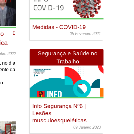
Medidas - COVID-19
lo
05 Fevereiro 2021
ica
Segurança e Saúde no
bro 2022
Trabalho
, no dia
ente da
do
Info Segurança Nº6 |
Lesões
musculoesqueléticas
09 Janeiro 2023