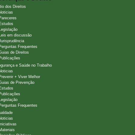
tio dos Direitos
Noticias
Pareceres
Estudos
Legislação
Leis em discussão
Jurisprudência
Perguntas Frequentes
Guias de Direitos
Publicações
gurança e Saúde no Trabalho
Noticias
Prevenir + Viver Melhor
Guias de Prevenção
Estudos
Publicações
Legislação
Perguntas Frequentes
ualdade
Noticias
Iniciativas
Materiais