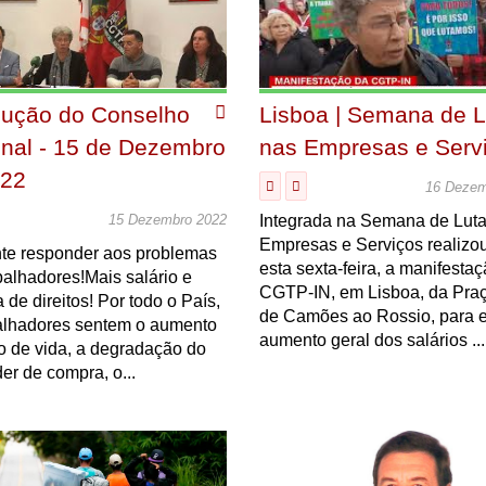
lução do Conselho
Lisboa | Semana de L
nal - 15 de Dezembro
nas Empresas e Serv
022
16 Dezem
Integrada na Semana de Lut
15 Dezembro 2022
Empresas e Serviços realizou
nte responder aos problemas
esta sexta-feira, a manifesta
balhadores!Mais salário e
CGTP-IN, em Lisboa, da Praç
a de direitos! Por todo o País,
de Camões ao Rossio, para e
balhadores sentem o aumento
aumento geral dos salários ...
o de vida, a degradação do
er de compra, o...