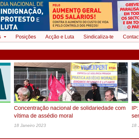
s
Posições
Acção e Luta
Sindicaliza-te
Contac
Concentração nacional de solidariedade com
IP
vítima de assédio moral
se
18 Janeiro 2023
18 