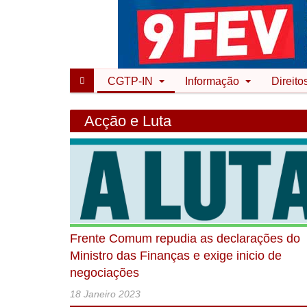
CGTP-IN
Informação
Direito
Acção e Luta
Frente Comum repudia as declarações do
Ministro das Finanças e exige inicio de
negociações
18 Janeiro 2023