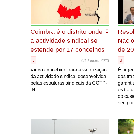
Coimbra é o distrito onde
Reso
a actividade sindical se
Nacio
estende por 17 concelhos
de 2
03 Janeiro 2023
Vídeo concebido para a valorização
É urge
da actividade sindical desenvolvida
dos tra
pelas estruturas sindicais da CGTP-
garanti
IN.
os tra
do cust
seu pod