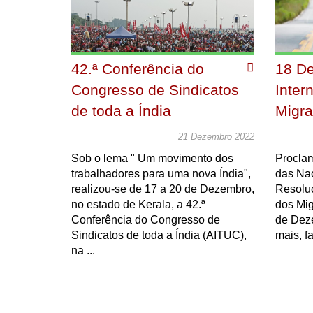
42.ª Conferência do
18 De
Congresso de Sindicatos
Inter
de toda a Índia
Migra
21 Dezembro 2022
Sob o lema " Um movimento dos
Procla
trabalhadores para uma nova Índia",
das Na
realizou-se de 17 a 20 de Dezembro,
Resoluç
no estado de Kerala, a 42.ª
dos Mig
Conferência do Congresso de
de Dez
Sindicatos de toda a Índia (AITUC),
mais, fa
na ...