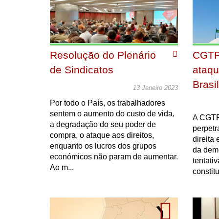
Resolução do Plenário
CGTP
de Sindicatos
ataqu
Brasi
13 Janeiro 2023
Por todo o País, os trabalhadores
sentem o aumento do custo de vida,
A CGTP
a degradação do seu poder de
perpetr
compra, o ataque aos direitos,
direita 
enquanto os lucros dos grupos
da demo
económicos não param de aumentar.
tentati
Ao m...
constit