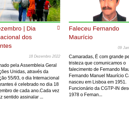
zembro | Dia
Faleceu Fernando
nacional dos
Maurício
ntes
09 Jan
Camaradas, É com grande pe
18 Dezembro 2022
tristeza que comunicamos o
mado pela Assembleia Geral
falecimento de Fernando Maur
ções Unidas, através da
Fernando Manuel Maurício C
ão 55/93, o dia Internacional
nasceu em Lisboa em 1951.
rantes é celebrado no dia 18
Funcionário da CGTP-IN des
embro de cada ano.Cada vez
1978 o Fernan...
z sentido assinalar ...