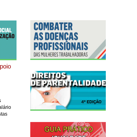
poio
s
alário
stas