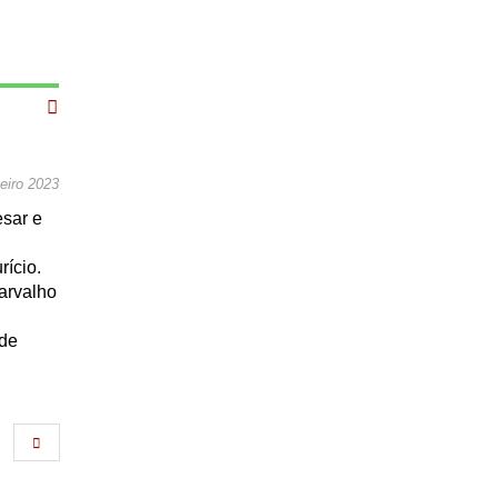
eiro 2023
sar e
ício.
arvalho
de