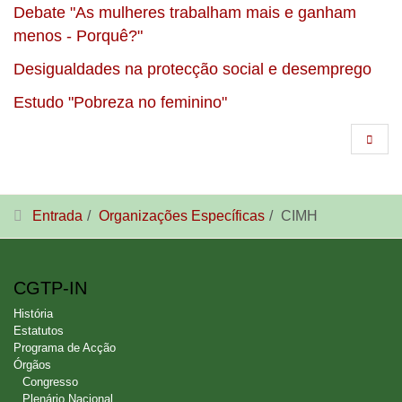
Debate "As mulheres trabalham mais e ganham
menos - Porquê?"
Desigualdades na protecção social e desemprego
Estudo "Pobreza no feminino"
Entrada
Organizações Específicas
CIMH
CGTP-IN
História
Estatutos
Programa de Acção
Órgãos
Congresso
Plenário Nacional