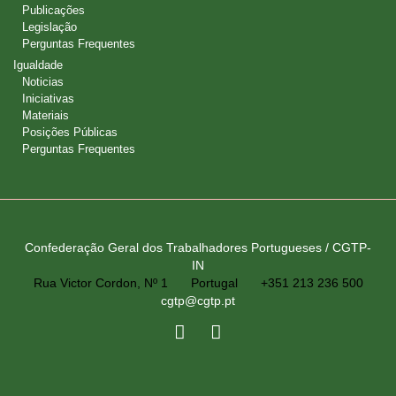
Publicações
Legislação
Perguntas Frequentes
Igualdade
Noticias
Iniciativas
Materiais
Posições Públicas
Perguntas Frequentes
Confederação Geral dos Trabalhadores Portugueses / CGTP-
IN
Rua Victor Cordon, Nº 1
Portugal
+351 213 236 500
cgtp@cgtp.pt